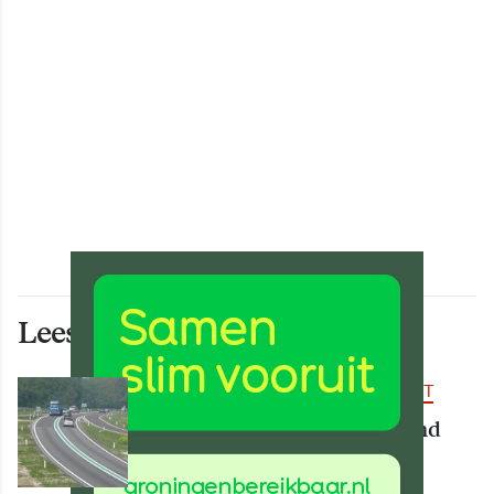
Lees ook deze artikelen
BEREIKBAARHEID & MOBILITEIT
Deel van N34 meer dan maand
afgesloten vanwege
werkzaamheden