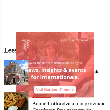
Lees ook deze artikelen
ECONOMIE
Bekende Groningse dönerzaak
Hasret failliet
ECONOMIE
Aantal fastfoodzaken in provincie