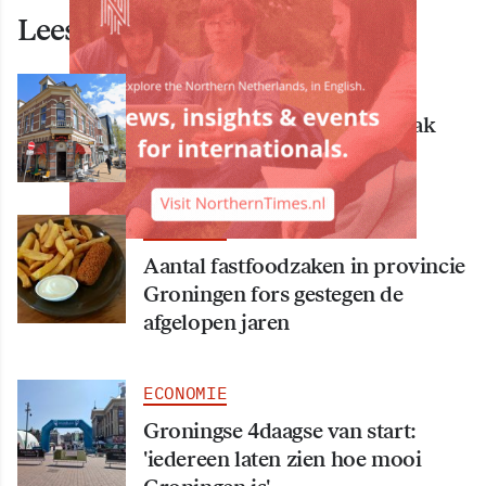
Lees ook deze artikelen
ECONOMIE
Bekende Groningse dönerzaak
Hasret failliet
ECONOMIE
Aantal fastfoodzaken in provincie
Groningen fors gestegen de
afgelopen jaren
ECONOMIE
Groningse 4daagse van start:
'iedereen laten zien hoe mooi