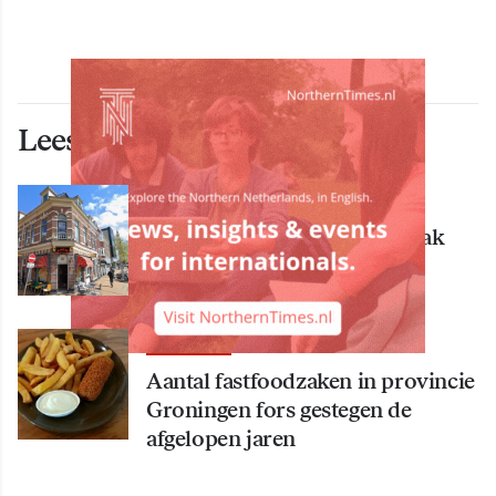
Lees ook deze artikelen
ECONOMIE
Bekende Groningse dönerzaak
Hasret failliet
ECONOMIE
Aantal fastfoodzaken in provincie
Groningen fors gestegen de
afgelopen jaren