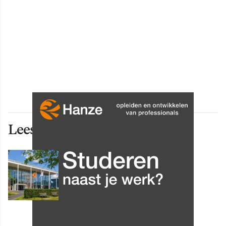
Lees ook deze artikelen
INNOVATIE
Grip op data en informatie:
Leergang Data en
Informatiehuishouding in
oktober 2026 van start