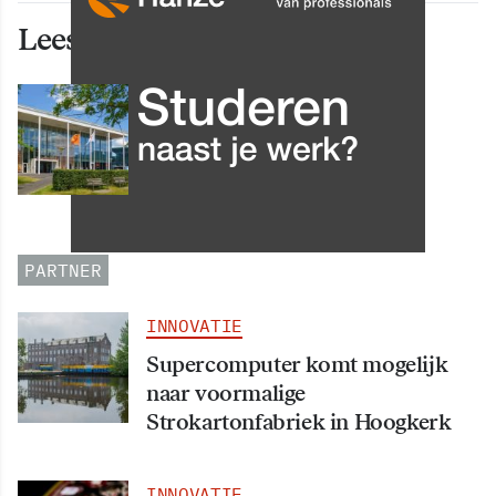
Lees ook deze artikelen
INNOVATIE
Grip op data en informatie:
Leergang Data en
Informatiehuishouding in
oktober 2026 van start
PARTNER
INNOVATIE
Supercomputer komt mogelijk
naar voormalige
Strokartonfabriek in Hoogkerk
INNOVATIE