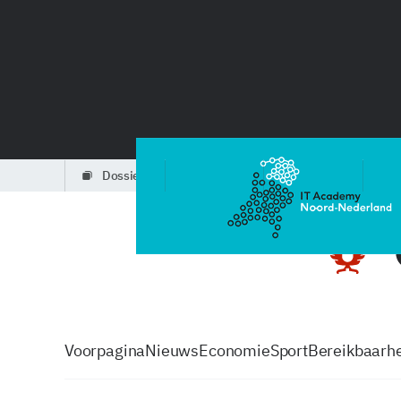
dossiers
partners
podcasts
Voorpagina
Nieuws
Economie
Sport
Bereikbaarhe