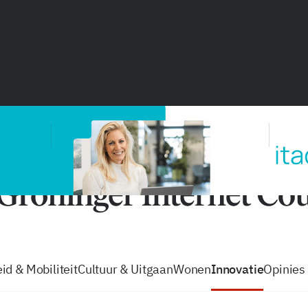
vacatures
zo volg je de GIC
Tip de
id & Mobiliteit
Cultuur & Uitgaan
Wonen
Innovatie
Opinies