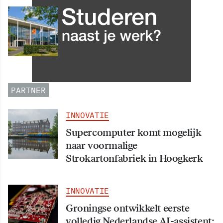
INNOVATIE
Grip op data en informatie:
Leergang Data en
Informatiehuishouding in
oktober 2026 van start
PARTNER
INNOVATIE
Supercomputer komt mogelijk
naar voormalige
Strokartonfabriek in Hoogkerk
INNOVATIE
Groningse ontwikkelt eerste
volledig Nederlandse AI-assistent: