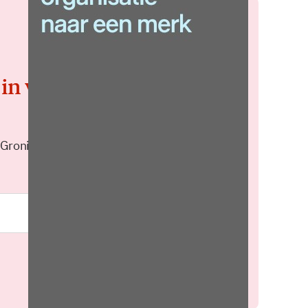
 in voor de
 Groningen elke middag in je
Meld je aan