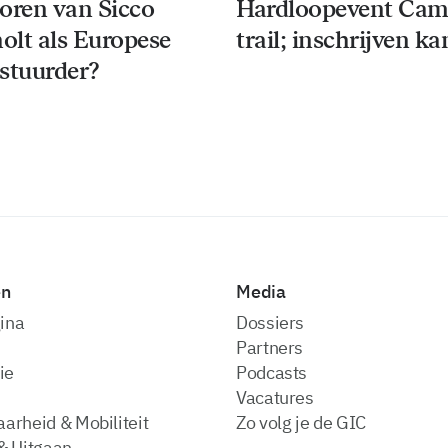
oren van Sicco
Hardloopevent Ca
lt als Europese
trail; inschrijven k
stuurder?
en
Media
ina
dossiers
partners
ie
podcasts
vacatures
arheid & Mobiliteit
zo volg je de GIC
& Uitgaan