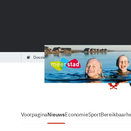
dossiers
partners
podcasts
Voorpagina
Nieuws
Economie
Sport
Bereikbaarhe