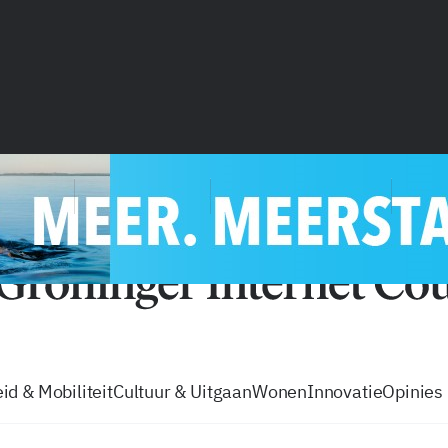
vacatures
zo volg je de GIC
Tip de
id & Mobiliteit
Cultuur & Uitgaan
Wonen
Innovatie
Opinies