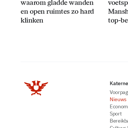
waarom gladde wanden
voetsp
en open ruimtes zo hard
Mansho
klinken
top-be
Katern
Voorpag
Nieuws
Econom
Sport
Bereikba
Cultuur 