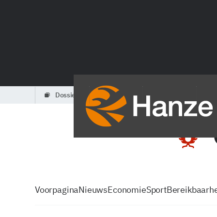
dossiers
partners
podcasts
Voorpagina
Nieuws
Economie
Sport
Bereikbaarhe