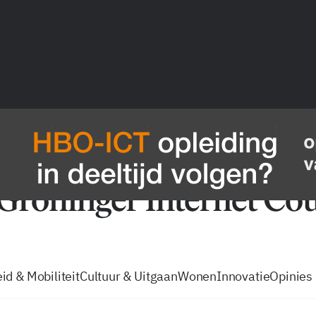
vacatures
zo volg je de GIC
Tip de
id & Mobiliteit
Cultuur & Uitgaan
Wonen
Innovatie
Opinies