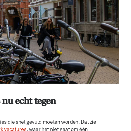
 nu echt tegen
cties die snel gevuld moeten worden. Dat zie
k vacatures
, waar het niet gaat om één