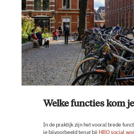
Welke functies kom je
In de praktijk zijn het vooral brede fun
je bijvoorbeeld terug bij
HBO social wor