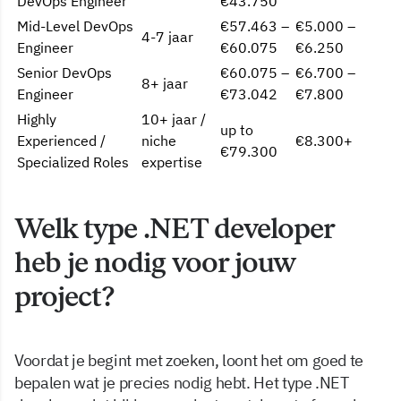
DevOps Engineer
€43.750
Mid-Level DevOps
€57.463 –
€5.000 –
4-7 jaar
Engineer
€60.075
€6.250
Senior DevOps
€60.075 –
€6.700 –
8+ jaar
Engineer
€73.042
€7.800
Highly
10+ jaar /
up to
Experienced /
niche
€8.300+
€79.300
Specialized Roles
expertise
Welk type .NET developer
heb je nodig voor jouw
project?
Voordat je begint met zoeken, loont het om goed te
bepalen wat je precies nodig hebt. Het type .NET