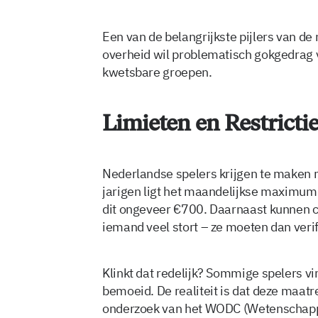
Een van de belangrijkste pijlers van d
overheid wil problematisch gokgedrag 
kwetsbare groepen.
Limieten en Restricti
Nederlandse spelers krijgen te maken m
jarigen ligt het maandelijkse maximum
dit ongeveer €700. Daarnaast kunnen ca
iemand veel stort – ze moeten dan verifi
Klinkt dat redelijk? Sommige spelers v
bemoeid. De realiteit is dat deze maatr
onderzoek van het WODC (Wetenschapp