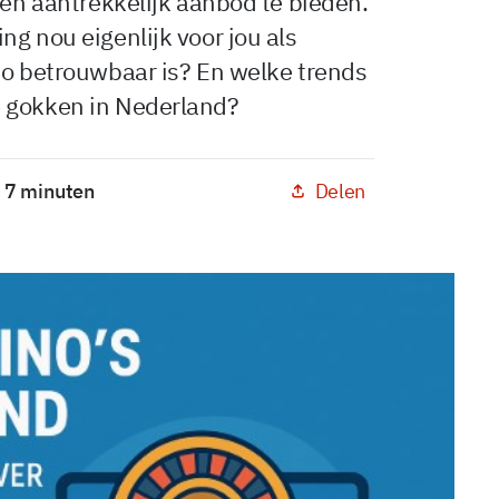
een aantrekkelijk aanbod te bieden.
ng nou eigenlijk voor jou als
no betrouwbaar is? En welke trends
e gokken in Nederland?
Delen
: 7 minuten