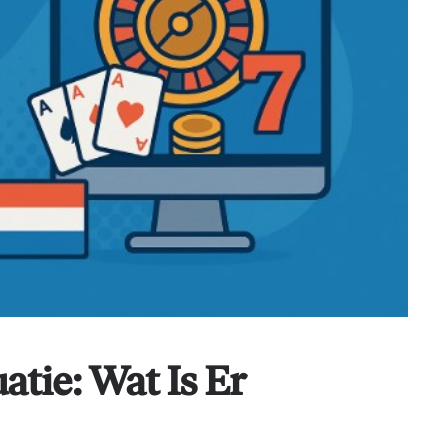
atie: Wat Is Er