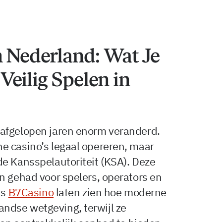
n Nederland: Wat Je
eilig Spelen in
afgelopen jaren enorm veranderd.
e casino’s legaal opereren, maar
e Kansspelautoriteit (KSA). Deze
n gehad voor spelers, operators en
ls
B7Casino
laten zien hoe moderne
ndse wetgeving, terwijl ze