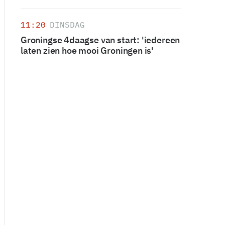
11:20
DINSDAG
Groningse 4daagse van start: 'iedereen
laten zien hoe mooi Groningen is'