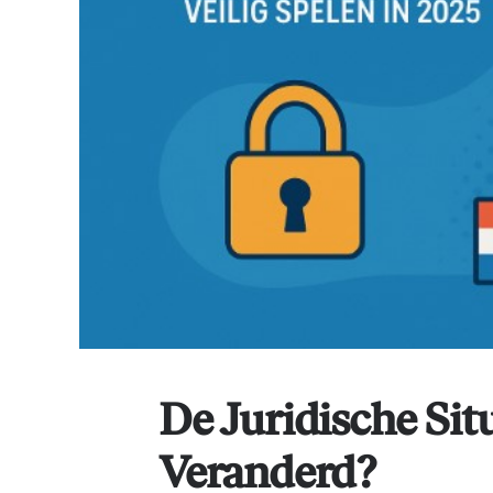
De Juridische Situ
Veranderd?