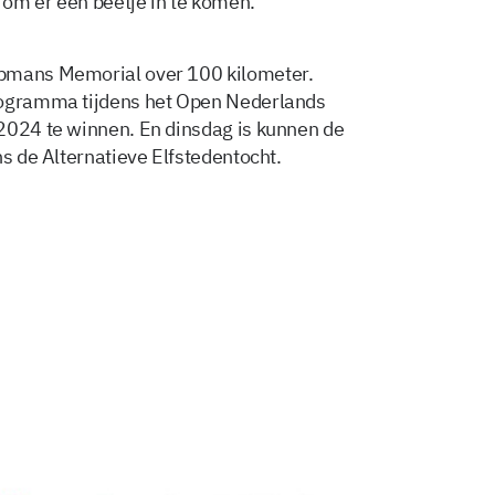
 om er een beetje in te komen.’
opmans Memorial over 100 kilometer.
rogramma tijdens het Open Nederlands
2024 te winnen. En dinsdag is kunnen de
ns de Alternatieve Elfstedentocht.