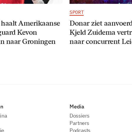
SPORT
 haalt Amerikaanse
Donar ziet aanvoer
guard Kevon
Kjeld Zuidema vert
n naar Groningen
naar concurrent Le
en
Media
ina
dossiers
partners
ie
podcasts