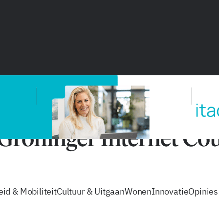
vacatures
zo volg je de GIC
Tip de
id & Mobiliteit
Cultuur & Uitgaan
Wonen
Innovatie
Opinies