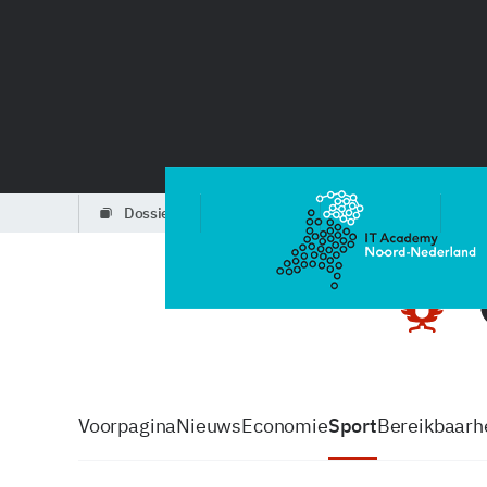
dossiers
partners
podcasts
Voorpagina
Nieuws
Economie
Sport
Bereikbaarhe