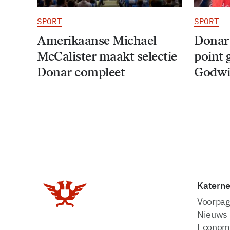
SPORT
SPORT
Amerikaanse Michael
Donar
McCalister maakt selectie
point 
Donar compleet
Godwi
Katern
Voorpag
Nieuws
Econom