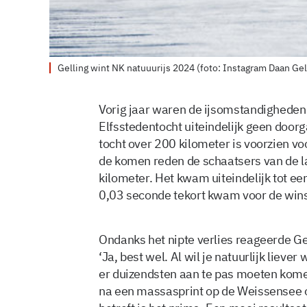
Gelling wint NK natuuurijs 2024 (foto: Instagram Daan Gel
Vorig jaar waren de ijsomstandigheden 
Elfsstedentocht uiteindelijk geen doorga
tocht over 200 kilometer is voorzien v
de komen reden de schaatsers van de l
kilometer. Het kwam uiteindelijk tot ee
0,03 seconde tekort kwam voor de winst
Ondanks het nipte verlies reageerde Gel
‘Ja, best wel. Al wil je natuurlijk liever 
er duizendsten aan te pas moeten kome
na een massasprint op de Weissensee of