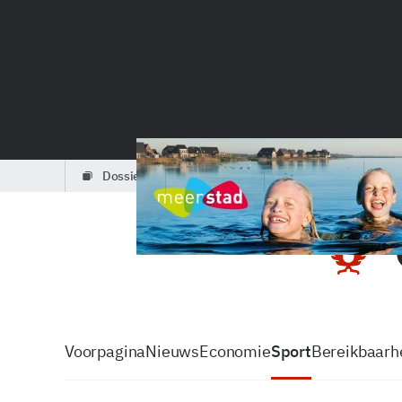
dossiers
partners
podcasts
Voorpagina
Nieuws
Economie
Sport
Bereikbaarhe