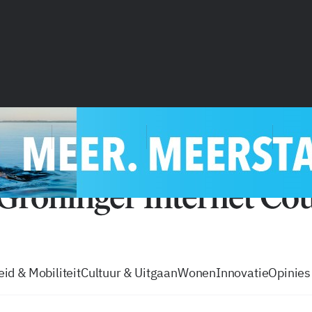
vacatures
zo volg je de GIC
Tip de
id & Mobiliteit
Cultuur & Uitgaan
Wonen
Innovatie
Opinies