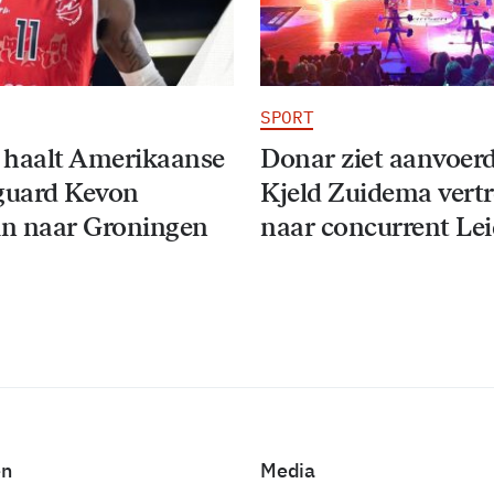
SPORT
 haalt Amerikaanse
Donar ziet aanvoer
guard Kevon
Kjeld Zuidema vert
n naar Groningen
naar concurrent Le
en
Media