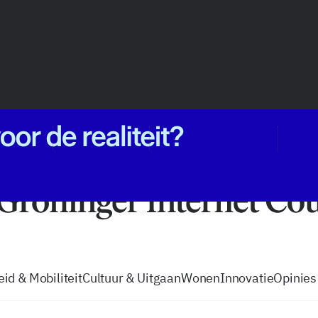
vacatures
zo volg je de GIC
Tip de
id & Mobiliteit
Cultuur & Uitgaan
Wonen
Innovatie
Opinies