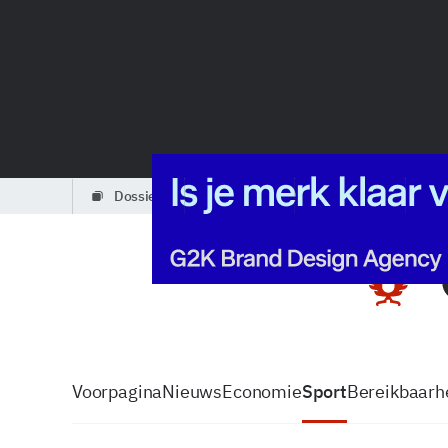
dossiers
partners
podcasts
Voorpagina
Nieuws
Economie
Sport
Bereikbaarhe