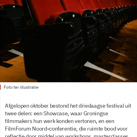
Foto ter illustratie
Afgelopen oktober bestond het driedaagse festival uit
twee delen: een Showcase, waar Groningse
filmmakers hun werk konden vertonen, en een
FilmForum Noord-conferentie, die ruimte bood voor
reflectie door middel van workshops, masterclasses