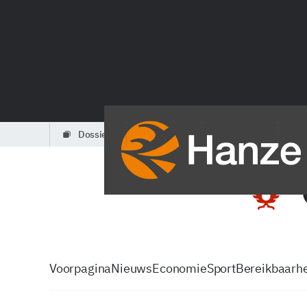
dossiers
partners
podcasts
Voorpagina
Nieuws
Economie
Sport
Bereikbaarhe