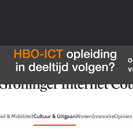
vacatures
zo volg je de GIC
Tip de
id & Mobiliteit
Cultuur & Uitgaan
Wonen
Innovatie
Opinies