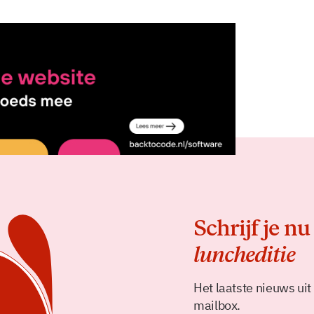
Delen
Schrijf je nu
luncheditie
Het laatste nieuws uit
mailbox.