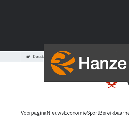
dossiers
partners
podcasts
Voorpagina
Nieuws
Economie
Sport
Bereikbaarhe