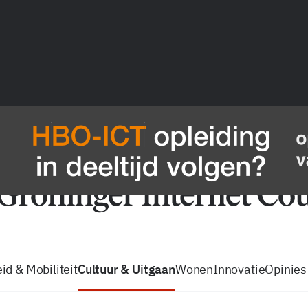
vacatures
zo volg je de GIC
Tip de
id & Mobiliteit
Cultuur & Uitgaan
Wonen
Innovatie
Opinies