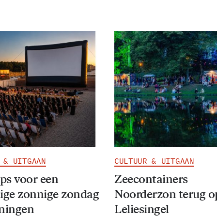
 & UITGAAN
CULTUUR & UITGAAN
ips voor een
Zeecontainers
ige zonnige zondag
Noorderzon terug o
oningen
Leliesingel