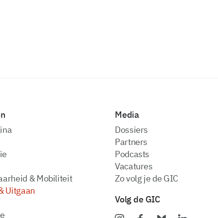
en
Media
ina
dossiers
partners
ie
podcasts
vacatures
arheid & Mobiliteit
zo volg je de GIC
& Uitgaan
Volg de GIC
ie