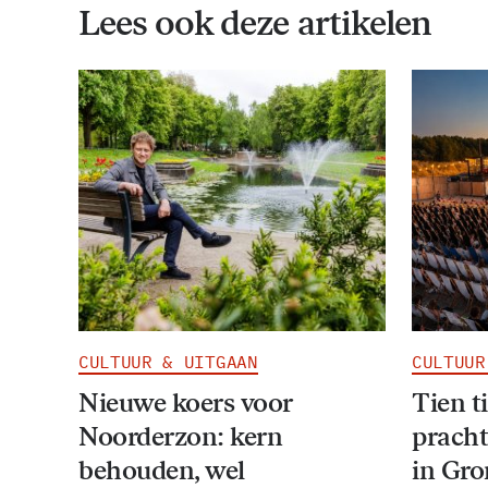
Lees ook deze artikelen
CULTUUR & UITGAAN
CULTUUR
Nieuwe koers voor
Tien t
Noorderzon: kern
pracht
behouden, wel
in Gr