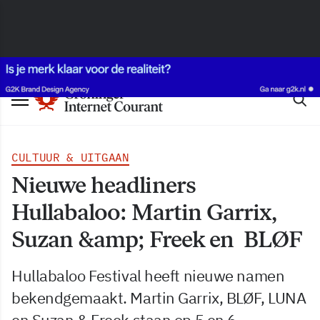
CULTUUR & UITGAAN
Nieuwe headliners
Hullabaloo: Martin Garrix,
Suzan &amp; Freek en BLØF
Hullabaloo Festival heeft nieuwe namen
bekendgemaakt. Martin Garrix, BLØF, LUNA
en Suzan & Freek staan op 5 en 6