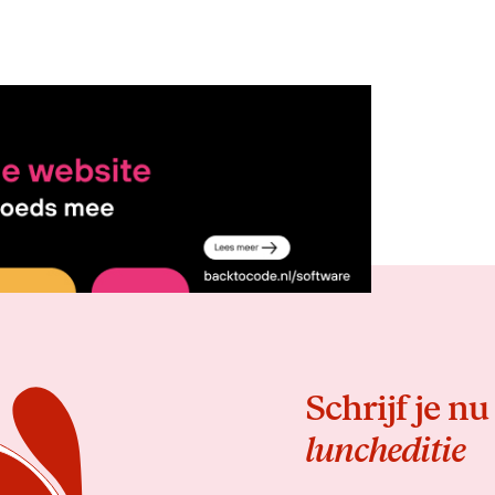
Delen
Schrijf je nu
luncheditie