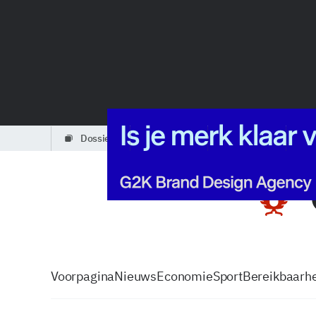
dossiers
partners
podcasts
Voorpagina
Nieuws
Economie
Sport
Bereikbaarhe