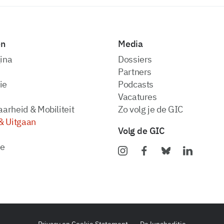
en
Media
ina
dossiers
partners
ie
podcasts
vacatures
arheid & Mobiliteit
zo volg je de GIC
& Uitgaan
Volg de GIC
ie
Privacy en Cookie Statement
De luncheditie