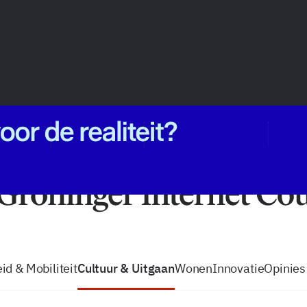
vacatures
zo volg je de GIC
Tip de
id & Mobiliteit
Cultuur & Uitgaan
Wonen
Innovatie
Opinies