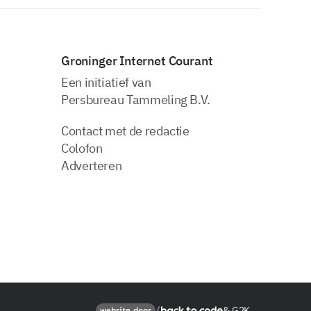
Groninger Internet Courant
Een initiatief van
Persbureau Tammeling B.V.
Contact met de redactie
Colofon
Adverteren
&
G2K
Back to code
website door