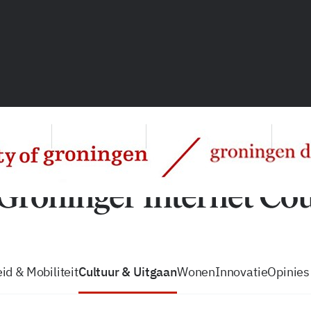
vacatures
zo volg je de GIC
Tip de
id & Mobiliteit
Cultuur & Uitgaan
Wonen
Innovatie
Opinies