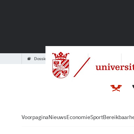
dossiers
partners
podcasts
Voorpagina
Nieuws
Economie
Sport
Bereikbaarhe