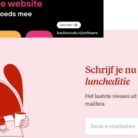
Delen
Schrijf je nu
luncheditie
Het laatste nieuws uit
mailbox.