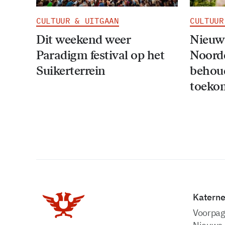
CULTUUR & UITGAAN
CULTUUR
Dit weekend weer
Nieuwe
Paradigm festival op het
Noord
Suikerterrein
behou
toeko
Katern
Voorpag