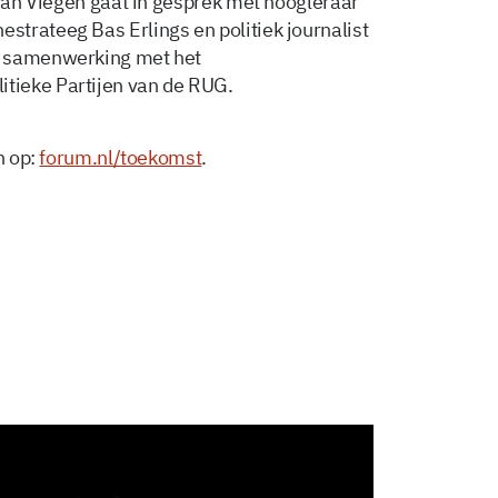
 van Viegen gaat in gesprek met hoogleraar
trateeg Bas Erlings en politiek journalist
n samenwerking met het
tieke Partijen van de RUG.
n op:
forum.nl/toekomst
.