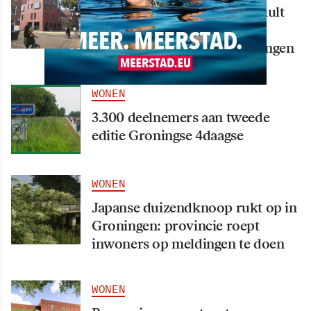
Nieuw creatief centrum Tumult
bijna klaar: opening eind
september in hart van Groningen
WONEN
3.300 deelnemers aan tweede
editie Groningse 4daagse
WONEN
Japanse duizendknoop rukt op in
Groningen: provincie roept
inwoners op meldingen te doen
WONEN