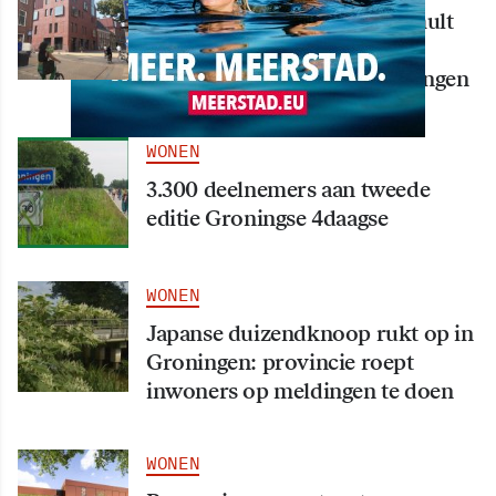
Nieuw creatief centrum Tumult
bijna klaar: opening eind
september in hart van Groningen
WONEN
3.300 deelnemers aan tweede
editie Groningse 4daagse
WONEN
Japanse duizendknoop rukt op in
Groningen: provincie roept
inwoners op meldingen te doen
WONEN