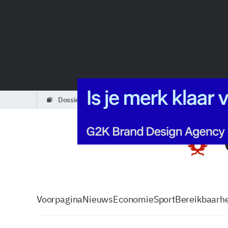
dossiers
partners
podcasts
Voorpagina
Nieuws
Economie
Sport
Bereikbaarhe