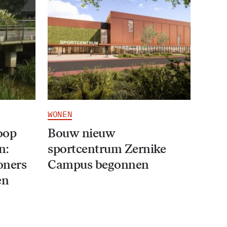
WONEN
oop
Bouw nieuw
n:
sportcentrum Zernike
oners
Campus begonnen
en