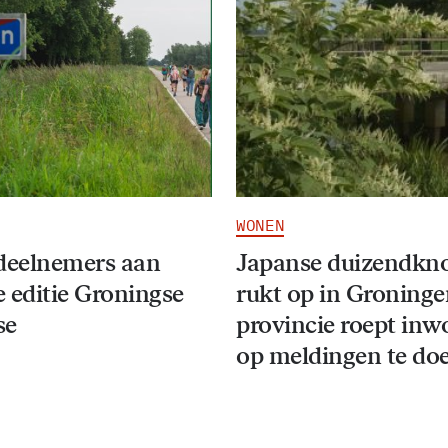
WONEN
deelnemers aan
Japanse duizendkn
 editie Groningse
rukt op in Groninge
se
provincie roept inw
op meldingen te do