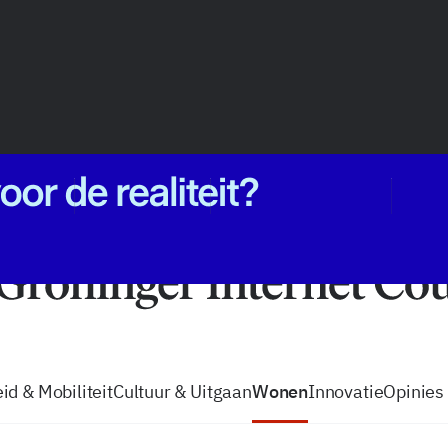
vacatures
zo volg je de GIC
Tip de
id & Mobiliteit
Cultuur & Uitgaan
Wonen
Innovatie
Opinies