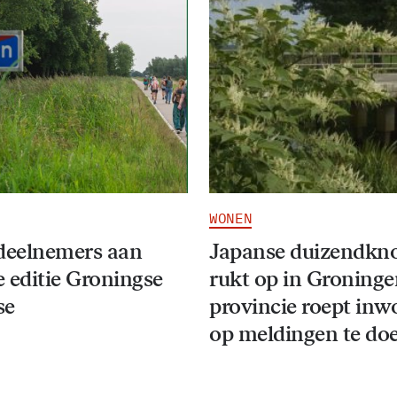
WONEN
deelnemers aan
Japanse duizendkn
 editie Groningse
rukt op in Groninge
se
provincie roept inw
op meldingen te do