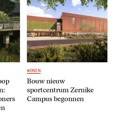
WONEN
oop
Bouw nieuw
n:
sportcentrum Zernike
oners
Campus begonnen
en