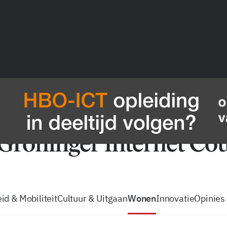
vacatures
zo volg je de GIC
Tip de
id & Mobiliteit
Cultuur & Uitgaan
Wonen
Innovatie
Opinies