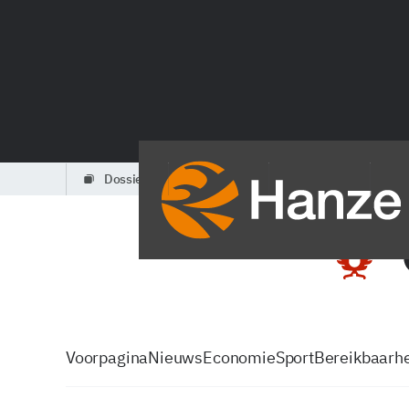
dossiers
partners
podcasts
Voorpagina
Nieuws
Economie
Sport
Bereikbaarhe