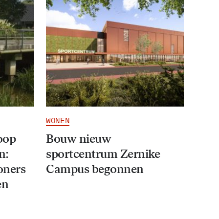
WONEN
oop
Bouw nieuw
n:
sportcentrum Zernike
oners
Campus begonnen
en