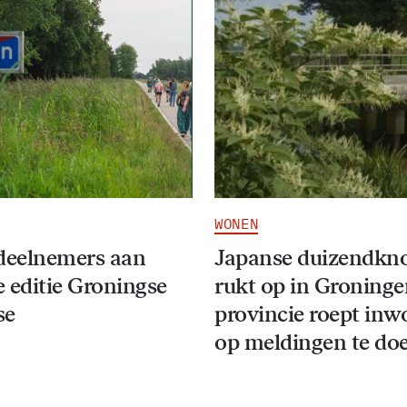
WONEN
deelnemers aan
Japanse duizendkn
 editie Groningse
rukt op in Groninge
se
provincie roept inw
op meldingen te do