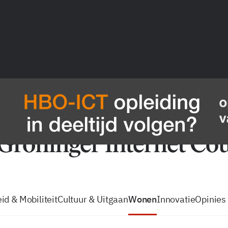
vacatures
zo volg je de GIC
Tip de
id & Mobiliteit
Cultuur & Uitgaan
Wonen
Innovatie
Opinies