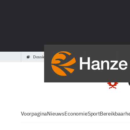
dossiers
partners
podcasts
Voorpagina
Nieuws
Economie
Sport
Bereikbaarhe