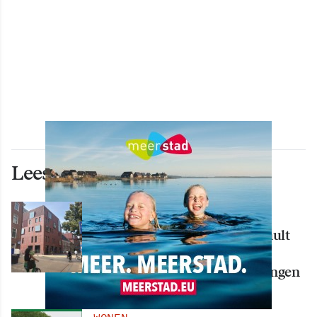
Lees ook deze artikelen
WONEN
Nieuw creatief centrum Tumult
bijna klaar: opening eind
september in hart van Groningen