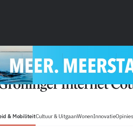
vacatures
zo volg je de GIC
Tip de
id & Mobiliteit
Cultuur & Uitgaan
Wonen
Innovatie
Opinie