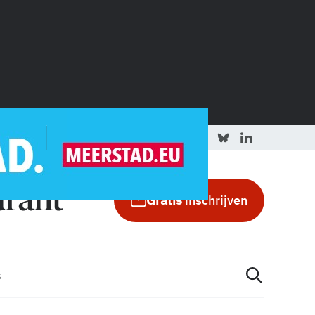
 redactie
Adverteren in de GIC
Gratis
inschrijven
s