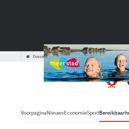
dossiers
partners
podcasts
Voorpagina
Nieuws
Economie
Sport
Bereikbaarhe