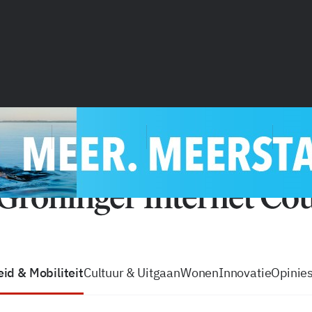
vacatures
zo volg je de GIC
Tip de
id & Mobiliteit
Cultuur & Uitgaan
Wonen
Innovatie
Opinie