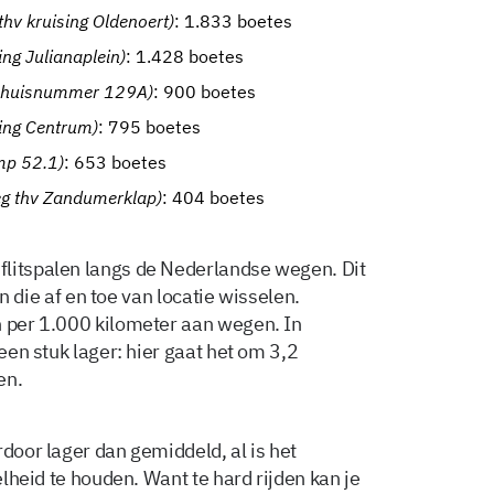
thv kruising Oldenoert)
: 1.833 boetes
ting Julianaplein)
: 1.428 boetes
v huisnummer 129A)
: 900 boetes
ting Centrum)
: 795 boetes
mp 52.1)
: 653 boetes
g thv Zandumerklap)
: 404 boetes
flitspalen langs de Nederlandse wegen. Dit
len die af en toe van locatie wisselen.
n per 1.000 kilometer aan wegen. In
 een stuk lager: hier gaat het om 3,2
en.
rdoor lager dan gemiddeld, al is het
nelheid te houden. Want te hard rijden kan je