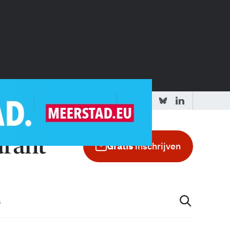
 redactie
Adverteren in de GIC
Gratis
inschrijven
s