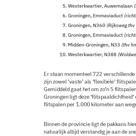
Westerkwartier, Auwemalaan
(
Groningen, Emmaviaduct
(rich
Groningen, N360
(Rijksweg th
Groningen, Emmaviaduct
(rich
Midden-Groningen, N33
(thv h
Westerkwartier, N388
(Woldwe
Er staan momenteel 722 verschillende 
zijn zowel ‘vaste’ als ‘flexibele’ flitspa
Gemiddeld gaat het om zo’n 5 flitspale
Groningen ligt deze ‘flitspaaldichtheid’
flitspalen per 1.000 kilometer aan weg
Binnen de provincie ligt de pakkans hie
natuurlijk altijd verstandig je aan de s