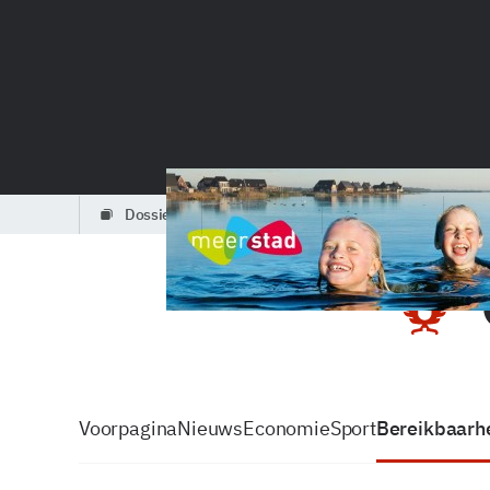
dossiers
partners
podcasts
Voorpagina
Nieuws
Economie
Sport
Bereikbaarhe