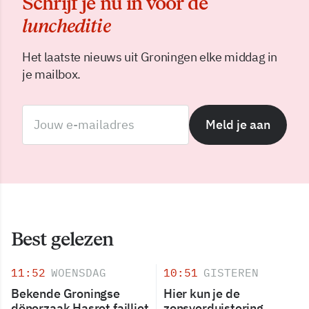
Schrijf je nu in voor de
luncheditie
Het laatste nieuws uit Groningen elke middag in
je mailbox.
Meld je aan
Best gelezen
11:52
WOENSDAG
10:51
GISTEREN
Bekende Groningse
Hier kun je de
dönerzaak Hasret failliet
zonsverduistering