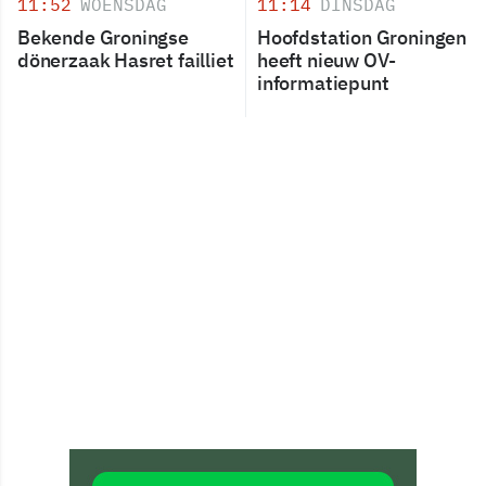
11:52
WOENSDAG
11:14
DINSDAG
Bekende Groningse
Hoofdstation Groningen
dönerzaak Hasret failliet
heeft nieuw OV-
informatiepunt