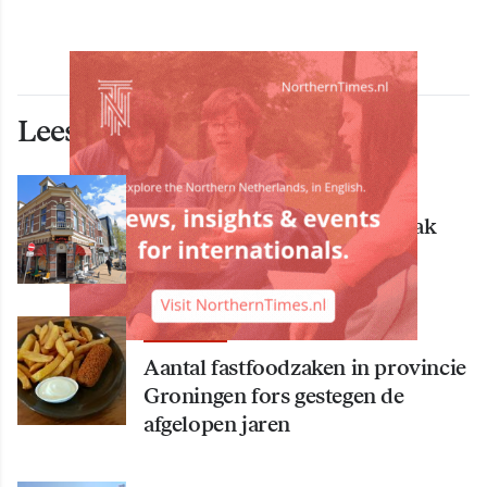
Lees ook deze artikelen
ECONOMIE
Bekende Groningse dönerzaak
Hasret failliet
ECONOMIE
Aantal fastfoodzaken in provincie
Groningen fors gestegen de
afgelopen jaren