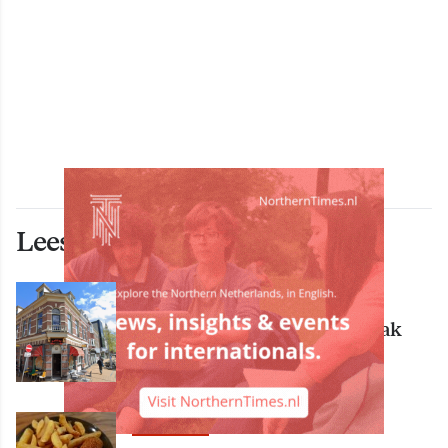
Lees ook deze artikelen
ECONOMIE
Bekende Groningse dönerzaak
Hasret failliet
ECONOMIE