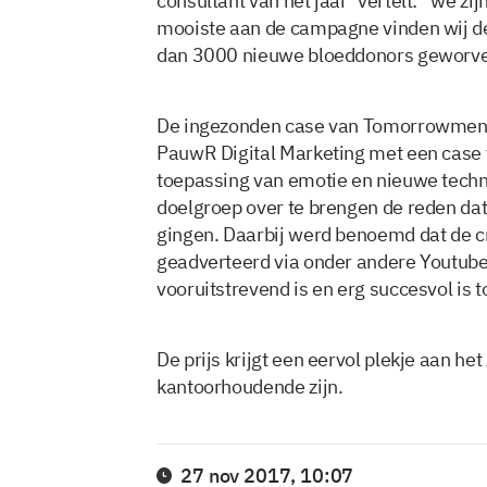
consultant van het jaar’ vertelt: “we zi
mooiste aan de campagne vinden wij de 
dan 3000 nieuwe bloeddonors geworven
De ingezonden case van Tomorrowmen &
PauwR Digital Marketing met een case v
toepassing van emotie en nieuwe techn
doelgroep over te brengen de reden dat
gingen. Daarbij werd benoemd dat de c
geadverteerd via onder andere Youtube
vooruitstrevend is en erg succesvol is
De prijs krijgt een eervol plekje aan h
kantoorhoudende zijn.
27 nov 2017, 10:07