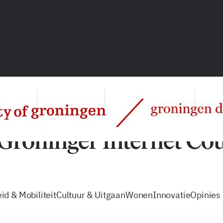
vacatures
zo volg je de GIC
Tip de
id & Mobiliteit
Cultuur & Uitgaan
Wonen
Innovatie
Opinies