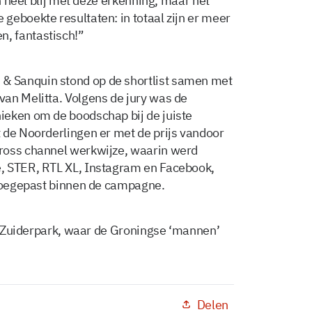
jn heel blij met deze erkenning, maar het
geboekte resultaten: in totaal zijn er meer
, fantastisch!”
 Sanquin stond op de shortlist samen met
an Melitta. Volgens de jury was de
ieken om de boodschap bij de juiste
 de Noorderlingen er met de prijs vandoor
ross channel werkwijze, waarin werd
, STER, RTL XL, Instagram en Facebook,
 toegepast binnen de campagne.
et Zuiderpark, waar de Groningse ‘mannen’
Delen