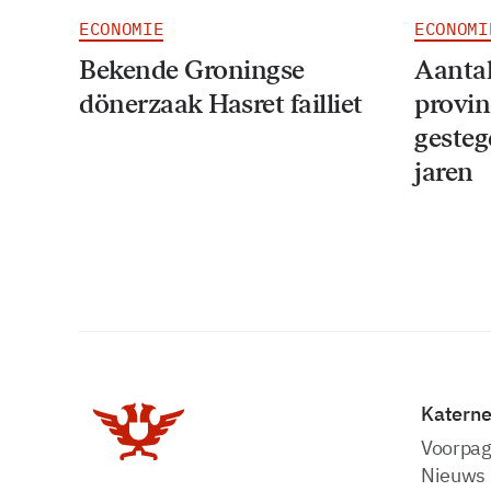
ECONOMIE
ECONOMI
Bekende Groningse
Aantal
dönerzaak Hasret failliet
provin
gesteg
jaren
Katern
Voorpag
Nieuws