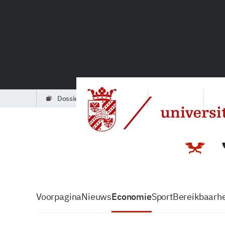
dossiers
partners
podcasts
Voorpagina
Nieuws
Economie
Sport
Bereikbaarhe