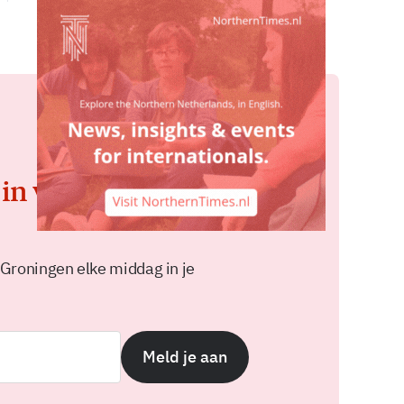
 in voor de
 Groningen elke middag in je
Meld je aan