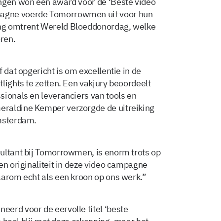
ingen won een award voor de ‘Beste video
agne voerde Tomorrowmen uit voor hun
ng omtrent Wereld Bloeddonordag, welke
ren.
 dat opgericht is om excellentie in de
lights te zetten. Een vakjury beoordeelt
sionals en leveranciers van tools en
eraldine Kemper verzorgde de uitreiking
Amsterdam.
ultant bij Tomorrowmen, is enorm trots op
en originaliteit in deze video campagne
aarom echt als een kroon op ons werk.”
erd voor de eervolle titel ‘beste