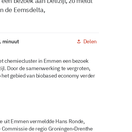
een bezoek aan Delfzijl, zo meldt
an de Eemsdelta,
Delen
1 minuut
 het chemiecluster in Emmen een bezoek
zijl. Door de samenwerking te vergroten,
op het gebied van biobased economy verder
tie uit Emmen vermeldde Hans Ronde,
se Commissie de regio Groningen-Drenthe