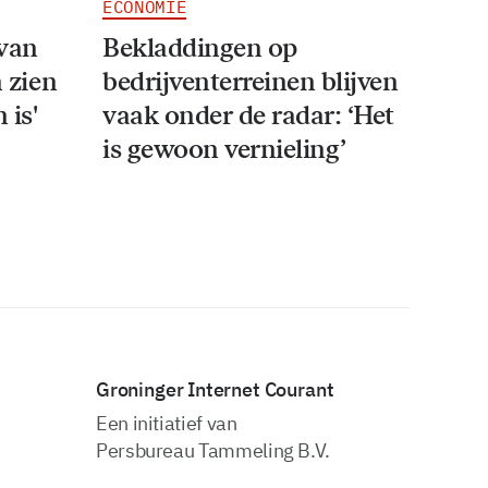
ECONOMIE
van
Bekladdingen op
n zien
bedrijventerreinen blijven
 is'
vaak onder de radar: ‘Het
is gewoon vernieling’
Groninger Internet Courant
Een initiatief van
Persbureau Tammeling B.V.