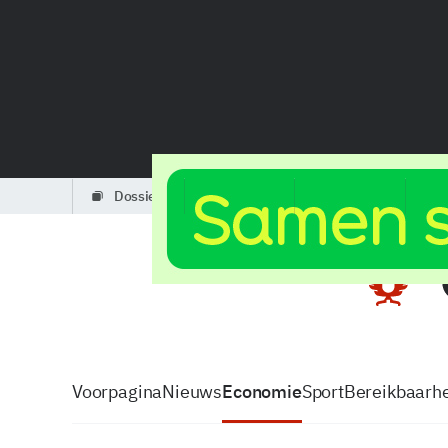
dossiers
partners
podcasts
Voorpagina
Nieuws
Economie
Sport
Bereikbaarhe