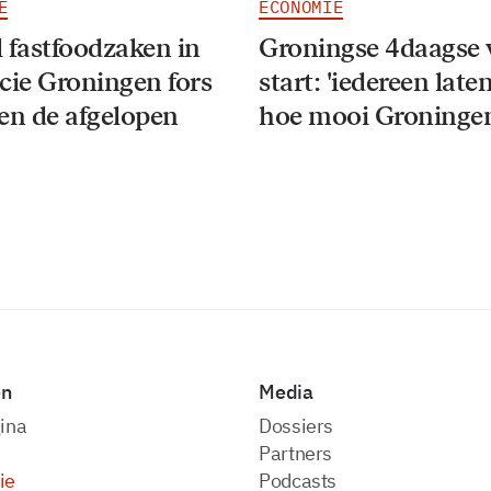
E
ECONOMIE
 fastfoodzaken in
Groningse 4daagse 
cie Groningen fors
start: 'iedereen late
en de afgelopen
hoe mooi Groningen
en
Media
ina
dossiers
partners
ie
podcasts