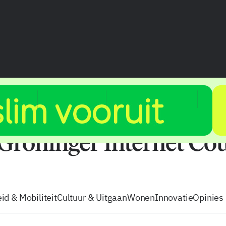
vacatures
zo volg je de GIC
Tip de
id & Mobiliteit
Cultuur & Uitgaan
Wonen
Innovatie
Opinies