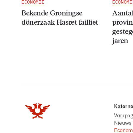
ECONOMIE
ECONOMI
Bekende Groningse
Aantal
dönerzaak Hasret failliet
provin
gesteg
jaren
Katern
Voorpag
Nieuws
Econom