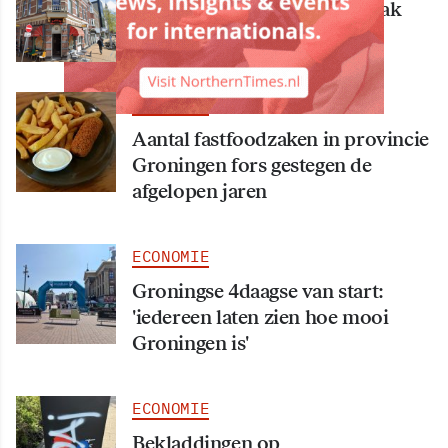
Bekende Groningse dönerzaak
Hasret failliet
ECONOMIE
Aantal fastfoodzaken in provincie
Groningen fors gestegen de
afgelopen jaren
ECONOMIE
Groningse 4daagse van start:
'iedereen laten zien hoe mooi
Groningen is'
ECONOMIE
Bekladdingen op