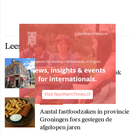
Lees ook deze artikelen
ECONOMIE
Bekende Groningse dönerzaak
Hasret failliet
ECONOMIE
Aantal fastfoodzaken in provincie
Groningen fors gestegen de
afgelopen jaren