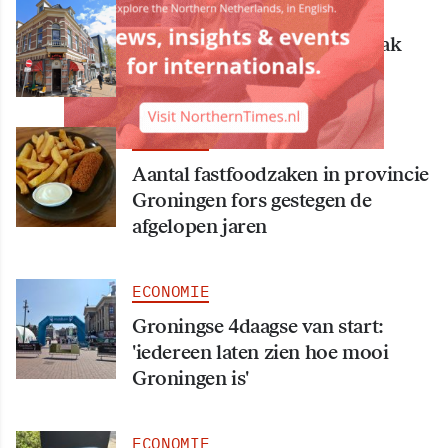
ECONOMIE
Bekende Groningse dönerzaak
Hasret failliet
ECONOMIE
Aantal fastfoodzaken in provincie
Groningen fors gestegen de
afgelopen jaren
ECONOMIE
Groningse 4daagse van start:
'iedereen laten zien hoe mooi
Groningen is'
ECONOMIE