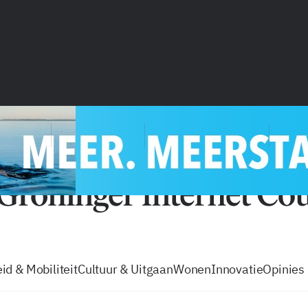
vacatures
zo volg je de GIC
Tip de
id & Mobiliteit
Cultuur & Uitgaan
Wonen
Innovatie
Opinies