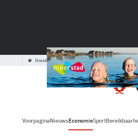
dossiers
partners
podcasts
Voorpagina
Nieuws
Economie
Sport
Bereikbaarhe