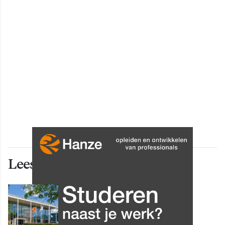
Lees ook deze artikelen
INNOVATIE
Grip op data en informatie:
Leergang Data en