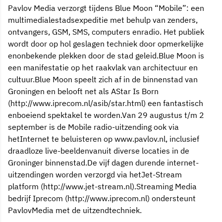
Pavlov Media verzorgt tijdens Blue Moon “Mobile”: een
multimedialestadsexpeditie met behulp van zenders,
ontvangers, GSM, SMS, computers enradio. Het publiek
wordt door op hol geslagen techniek door opmerkelijke
enonbekende plekken door de stad geleid.Blue Moon is
een manifestatie op het raakvlak van architectuur en
cultuur.Blue Moon speelt zich af in de binnenstad van
Groningen en belooft net als AStar Is Born
(http://www.iprecom.nl/asib/star.html) een fantastisch
enboeiend spektakel te worden.Van 29 augustus t/m 2
september is de Mobile radio-uitzending ook via
hetInternet te beluisteren op www.pavlov.nl, inclusief
draadloze live-beeldenvanuit diverse locaties in de
Groninger binnenstad.De vijf dagen durende internet-
uitzendingen worden verzorgd via hetJet-Stream
platform (http://www.jet-stream.nl).Streaming Media
bedrijf Iprecom (http://www.iprecom.nl) ondersteunt
PavlovMedia met de uitzendtechniek.