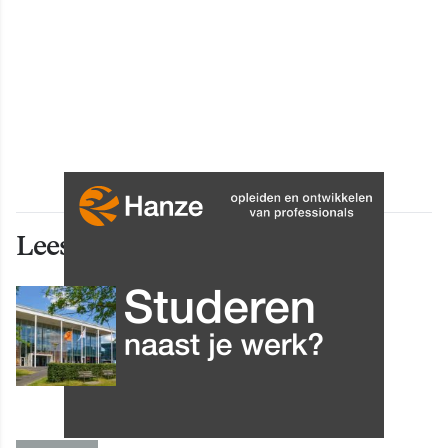
Lees ook deze artikelen
INNOVATIE
Grip op data en informatie:
Leergang Data en
Informatiehuishouding in
oktober 2026 van start