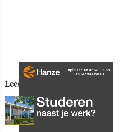
Lees ook deze artikelen
INNOVATIE
Grip op data en informatie:
Leergang Data en
Informatiehuishouding in