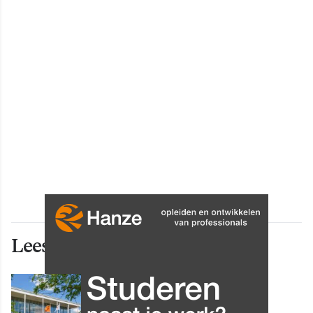
Lees ook deze artikelen
INNOVATIE
Grip op data en informatie: