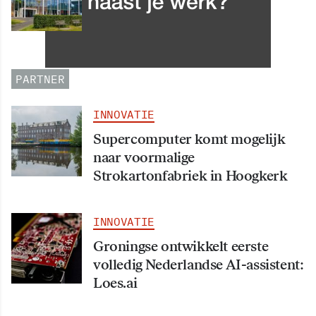
Leergang Data en
Informatiehuishouding in
oktober 2026 van start
PARTNER
INNOVATIE
Supercomputer komt mogelijk
naar voormalige
Strokartonfabriek in Hoogkerk
INNOVATIE
Groningse ontwikkelt eerste
volledig Nederlandse AI-assistent:
Loes.ai