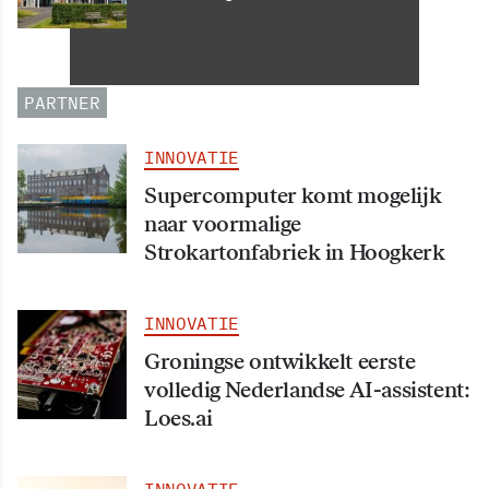
Informatiehuishouding in
oktober 2026 van start
PARTNER
INNOVATIE
Supercomputer komt mogelijk
naar voormalige
Strokartonfabriek in Hoogkerk
INNOVATIE
Groningse ontwikkelt eerste
volledig Nederlandse AI-assistent:
Loes.ai
INNOVATIE