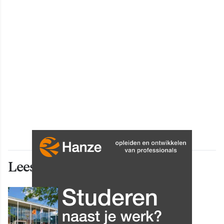
Lees ook deze artikelen
INNOVATIE
Grip op data en informatie:
Leergang Data en