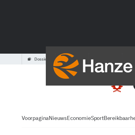
dossiers
partners
podcasts
Voorpagina
Nieuws
Economie
Sport
Bereikbaarhe