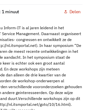
Delen
: 1 minuut
 Inform-IT is al jaren leidend in het
IT Service Management. Daarnaast organiseert
isaties- congressen en ontwikkelt ze de
p://nl.itsmportal.net). In haar symposium “De
jaren de meest recente ontwikkelingen in het
e aandacht. In het symposium staat de
e keer is echter ook een groot aantal
. En deze workshops zijn meteen
de dan alleen de drie kwartier van de
n worden de workshop-onderwerpen al
rden verschillende vooronderzoeken gehouden
 andere geinteresseerden. Op deze wijze
nd duurt.Verschillende workshops zijn op dit
p://nl.itsmportal.net/goto/10/16.html).