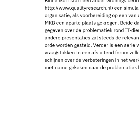
Binnenkort start een ander Gronings bedrij
http://www.qualityresearch.nl) een simula
organisatie, als voorbereiding op een va
MKB een aparte plaats gekregen. Beide da
gegeven over de problematiek rond IT-diens
andere presentaties zal steeds de releva
orde worden gesteld. Verder is een serie 
vraagstukken.In een afsluitend forum zull
schijnen over de verbeteringen in het wer
met name gekeken naar de problematiek 