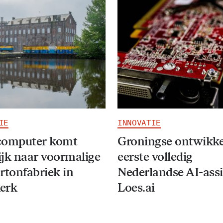
IE
INNOVATIE
computer komt
Groningse ontwikke
jk naar voormalige
eerste volledig
rtonfabriek in
Nederlandse AI-assi
erk
Loes.ai