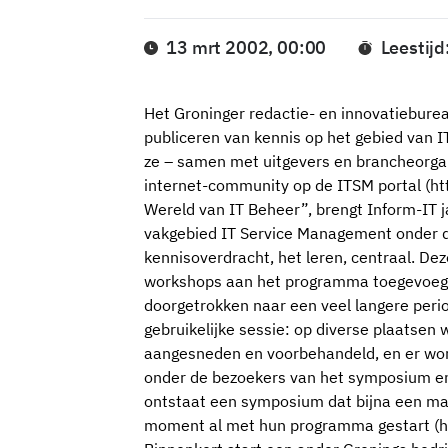
13 mrt 2002, 00:00
Leestijd
Het Groninger redactie- en innovatiebureau
publiceren van kennis op het gebied van 
ze – samen met uitgevers en brancheorgan
internet-community op de ITSM portal (htt
Wereld van IT Beheer”, brengt Inform-IT 
vakgebied IT Service Management onder d
kennisoverdracht, het leren, centraal. Dez
workshops aan het programma toegevoegd
doorgetrokken naar een veel langere perio
gebruikelijke sessie: op diverse plaatse
aangesneden en voorbehandeld, en er wo
onder de bezoekers van het symposium en
ontstaat een symposium dat bijna een maa
moment al met hun programma gestart (htt