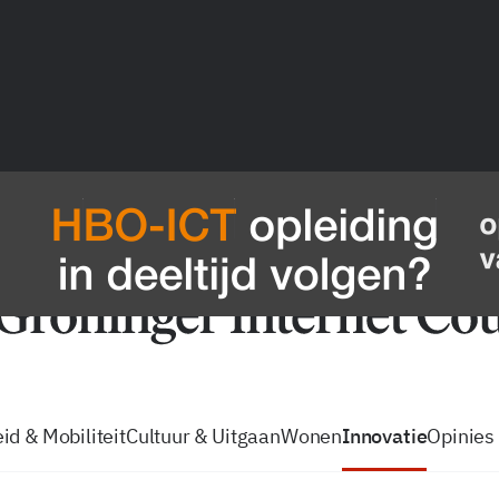
vacatures
zo volg je de GIC
Tip de
id & Mobiliteit
Cultuur & Uitgaan
Wonen
Innovatie
Opinies