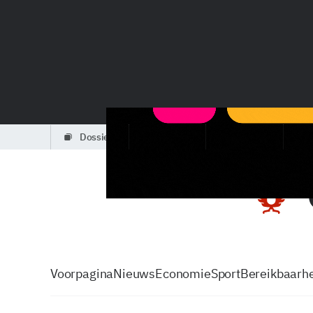
dossiers
partners
podcasts
Voorpagina
Nieuws
Economie
Sport
Bereikbaarhe