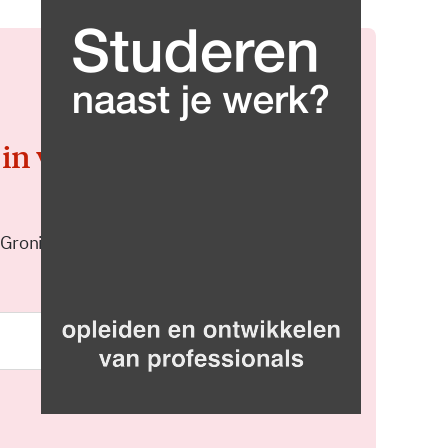
 in voor de
 Groningen elke middag in je
Meld je aan