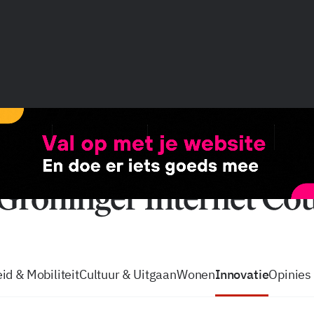
vacatures
zo volg je de GIC
Tip de
id & Mobiliteit
Cultuur & Uitgaan
Wonen
Innovatie
Opinies