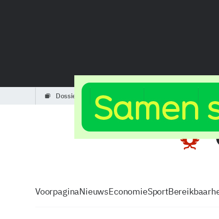
dossiers
partners
podcasts
Voorpagina
Nieuws
Economie
Sport
Bereikbaarhe