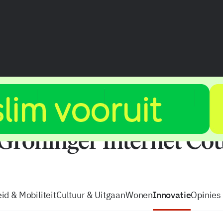
vacatures
zo volg je de GIC
Tip de
id & Mobiliteit
Cultuur & Uitgaan
Wonen
Innovatie
Opinies