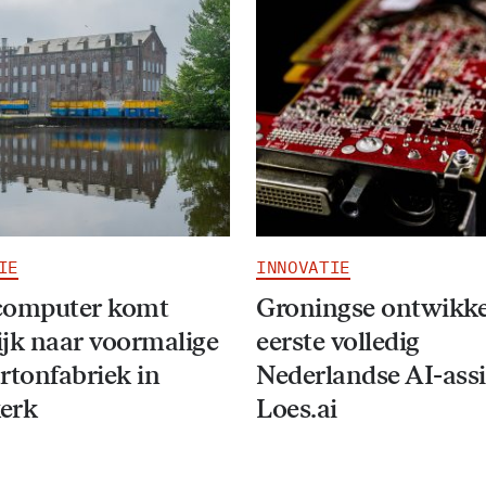
IE
INNOVATIE
computer komt
Groningse ontwikke
jk naar voormalige
eerste volledig
rtonfabriek in
Nederlandse AI-assi
erk
Loes.ai