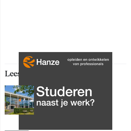
Lees ook deze artikelen
INNOVATIE
Grip op data en informatie:
Leergang Data en
Informatiehuishouding in
oktober 2026 van start