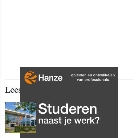
Lees ook deze artikelen
INNOVATIE
Grip op data en informatie:
Leergang Data en
Informatiehuishouding in