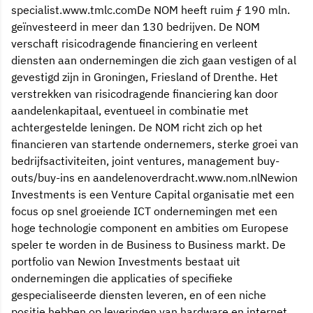
specialist.www.tmlc.comDe NOM heeft ruim ƒ 190 mln.
geïnvesteerd in meer dan 130 bedrijven. De NOM
verschaft risicodragende financiering en verleent
diensten aan ondernemingen die zich gaan vestigen of al
gevestigd zijn in Groningen, Friesland of Drenthe. Het
verstrekken van risicodragende financiering kan door
aandelenkapitaal, eventueel in combinatie met
achtergestelde leningen. De NOM richt zich op het
financieren van startende ondernemers, sterke groei van
bedrijfsactiviteiten, joint ventures, management buy-
outs/buy-ins en aandelenoverdracht.www.nom.nlNewion
Investments is een Venture Capital organisatie met een
focus op snel groeiende ICT ondernemingen met een
hoge technologie component en ambities om Europese
speler te worden in de Business to Business markt. De
portfolio van Newion Investments bestaat uit
ondernemingen die applicaties of specifieke
gespecialiseerde diensten leveren, en of een niche
positie hebben op leveringen van hardware en internet