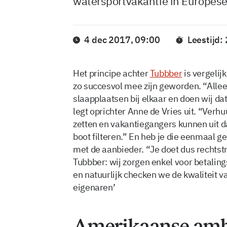
watersportvakantie in Europese
4 dec 2017, 09:00
Leestijd:
Het principe achter
Tubbber
is vergeli
zo succesvol mee zijn geworden. “Allee
slaapplaatsen bij elkaar en doen wij da
legt oprichter Anne de Vries uit. “Verh
zetten en vakantiegangers kunnen uit d
boot filteren.” En heb je die eenmaal 
met de aanbieder. “Je doet dus rechtst
Tubbber: wij zorgen enkel voor betalin
en natuurlijk checken we de kwaliteit 
eigenaren’
Amerikaanse amb