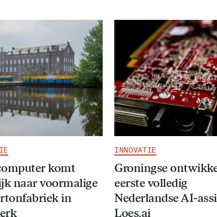
IE
INNOVATIE
computer komt
Groningse ontwikke
jk naar voormalige
eerste volledig
rtonfabriek in
Nederlandse AI-assi
erk
Loes.ai