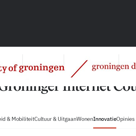
vacatures
zo volg je de GIC
Tip de
id & Mobiliteit
Cultuur & Uitgaan
Wonen
Innovatie
Opinies