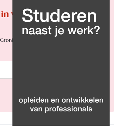
 in voor de
 Groningen elke middag in je
Meld je aan