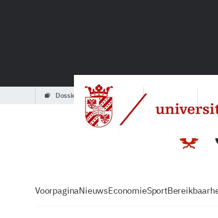
dossiers
partners
podcasts
Voorpagina
Nieuws
Economie
Sport
Bereikbaarhe